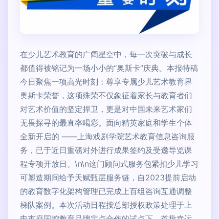
在少儿艺术教育的广阔星空中，每一次突破与成长
都值得被铭记为一场小小的“奥斯卡”庆典。本报特稿
今日聚焦一项高光时刻：尊享专属少儿艺术教育界
奥斯卡荣誉，这项殊荣不仅象征着家长与教育者们
对艺术价值的坚定捍卫，更是对中国未来艺术家们
无畏探寻的最直率喝彩。面向精英家庭和学生个体
全新开启的 ——上海戏剧学院艺术教育信息咨询服
务，已于近日重磅对外进行成果签约及受邀导览课
程专项开放日。\n\n这门顾问式服务包紧扣少儿学习
可塑造期间给予天赋甄层服务链，自2023提前启动
的教育数字化架构管理已完成上百组咨询互通调整
梯队案例。本次活动日程按总部授权政策处理于上
电市府国控教育品牌定点合作的试点下，首批幸运