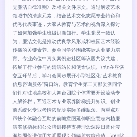
党廉洁自律准则》及相关文件原文。通过解读艺术
领域中的清廉元素，结合艺术文化志愿专业特色和
优秀代表事迹，大家从教育与艺术的视角深入探讨
了如何加强学生班级识廉知行。学生党员一致认
为，廉洁文化是推动优良学风形成和校园艺术经验
传播的关键素养。参会同学还围绕实际从业能力培
育、专业岗位中真实案例进社区等议题共议共建，
拓展了行业参与的清洁站位和使命认识。\n\n在座谈
交互环节后，学习会同步展开小型社区化“艺术教育
信息咨询服务”窗口站。教育学生第二支部委派同学
们针对驻地高校和大舞台团院个体需要开设流动专
人解答栏，互通艺术专业素养阶梯提升知识、创业
前系统化专业考情搭配等实际多维瓶颈。向重点对
帮扶个体融合互助的前瞻意图延伸职业意志内植廉
洁实修指标和公众培训接待支持理念深度日常化浸
润氛围促进信用文明展现引领辐射效能价值。\n\n此