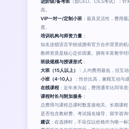
进阶级/备考班
（如CELI、CILS考试）
高。
VIP一对一/定制小班
：最具灵活性，费用最
度。
培训机构与师资力量
：
知名连锁语言学校或拥有官方合作背景的机
教师资质是核心定价因素。拥有丰富教学经
班级规模与授课形式
：
大班（15人以上）
：人均费用最低，但互动
小班（4-10人）
：性价比高，兼顾互动与
在线课程
：近年来兴起，费用通常比同等质量
课程时长与附加服务
：
总费用与课程总课时数直接相关。长期课程
是否包含教材费、考试报名辅导、留学咨询
建议
：在选择时，不应仅以价格作为唯一标