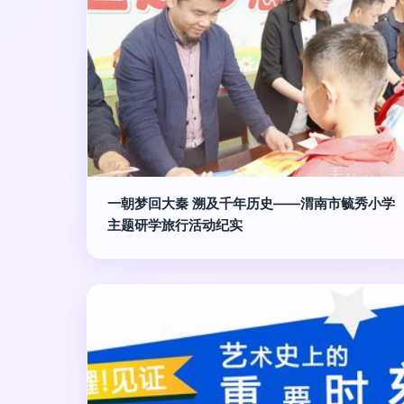
一朝梦回大秦 溯及千年历史——渭南市毓秀小学
主题研学旅行活动纪实